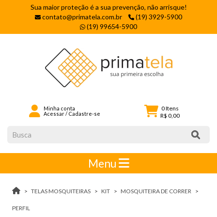
Sua maior proteção é a sua prevenção, não arrisque!
contato@primatela.com.br
(19) 3929-5900
(19) 99654-5900
0
Itens
Minha conta
Acessar
/
Cadastre-se
R$ 0,00
Menu
TELAS MOSQUITEIRAS
KIT
MOSQUITEIRA DE CORRER
PERFIL