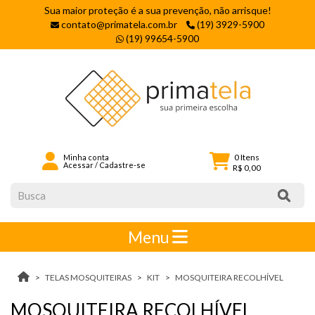
Sua maior proteção é a sua prevenção, não arrisque!
contato@primatela.com.br
(19) 3929-5900
(19) 99654-5900
0
Itens
Minha conta
Acessar
/
Cadastre-se
R$ 0,00
Menu
TELAS MOSQUITEIRAS
KIT
MOSQUITEIRA RECOLHÍVEL
MOSQUITEIRA RECOLHÍVEL