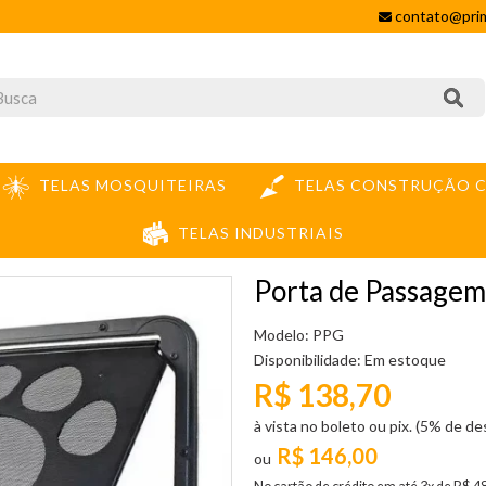
contato@prim
TELAS MOSQUITEIRAS
TELAS CONSTRUÇÃO C
TELAS INDUSTRIAIS
RA
PORTA DE PASSAGEM DE GATOS PRETA - 29X24CM
Porta de Passage
Modelo: PPG
Disponibilidade:
Em estoque
R$ 138,70
à vista no boleto ou pix. (5% de d
R$ 146,00