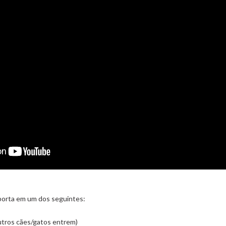
a porta em um dos seguintes:
outros cães/gatos entrem)