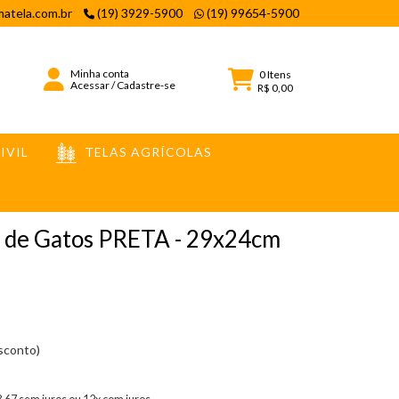
atela.com.br
(19) 3929-5900
(19) 99654-5900
Minha conta
0
Itens
Acessar
/
Cadastre-se
R$ 0,00
IVIL
TELAS AGRÍCOLAS
m de Gatos PRETA - 29x24cm
esconto)