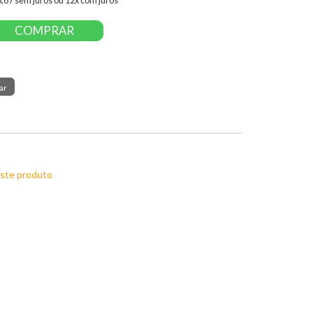
8,67 sem juros ou 12x com juros
COMPRAR
este produto