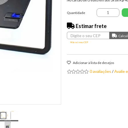
No cartão de crédito em até 3x de R$ 4
Quantidade
Estimar frete
Não sei meu CEP
Adicionar à lista de desejos
0 avaliações
/
Avalie 