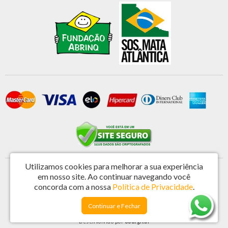
Utilizamos cookies para melhorar a sua experiência
Primatela Tela e Componentes Ltda - CNPJ: 46.572.808/0001-44
em nosso site.
Ao continuar navegando você
Rua Vereador Antonio de Castro 221 - Jardim Nova Espirito Santo - Valinhos / SP -
concorda com a nossa
Política de Privacidade
.
CEP: 13273-201
Continuar e Fechar
Primatela © 2026
Desenvolvido por
88digital