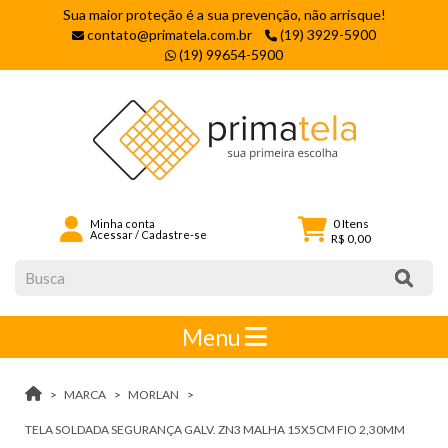
Sua maior proteção é a sua prevenção, não arrisque!
contato@primatela.com.br
(19) 3929-5900
(19) 99654-5900
0
Itens
Minha conta
Acessar
/
Cadastre-se
R$ 0,00
Menu
MARCA
MORLAN
TELA SOLDADA SEGURANÇA GALV. ZN3 MALHA 15X5CM FIO 2,30MM