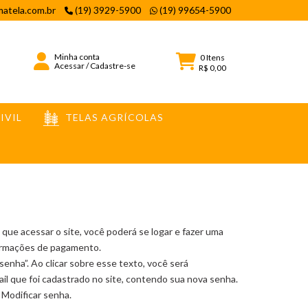
atela.com.br
(19) 3929-5900
(19) 99654-5900
Minha conta
0
Itens
Acessar
/
Cadastre-se
R$ 0,00
IVIL
TELAS AGRÍCOLAS
 que acessar o site, você poderá se logar e fazer uma
nformações de pagamento.
enha”. Ao clicar sobre esse texto, você será
l que foi cadastrado no site, contendo sua nova senha.
Modificar senha.