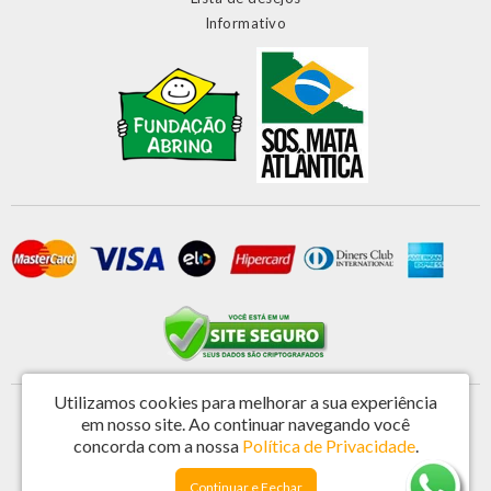
Informativo
Utilizamos cookies para melhorar a sua experiência
Primatela Tela e Componentes Ltda - CNPJ: 46.572.808/0001-44
em nosso site.
Ao continuar navegando você
Rua Vereador Antonio de Castro 221 - Jardim Nova Espirito Santo - Valinhos / SP -
concorda com a nossa
Política de Privacidade
.
CEP: 13273-201
Continuar e Fechar