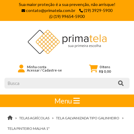
Sua maior proteção é a sua prevenção, não arrisque!
contato@primatela.com.br
(19) 3929-5900
(19) 99654-5900
0
Itens
Minha conta
Acessar
/
Cadastre-se
R$ 0,00
Menu
TELAS AGRÍCOLAS
TELA GALVANIZADA TIPO GALINHEIRO
TELA PINTEIRO MALHA 1"