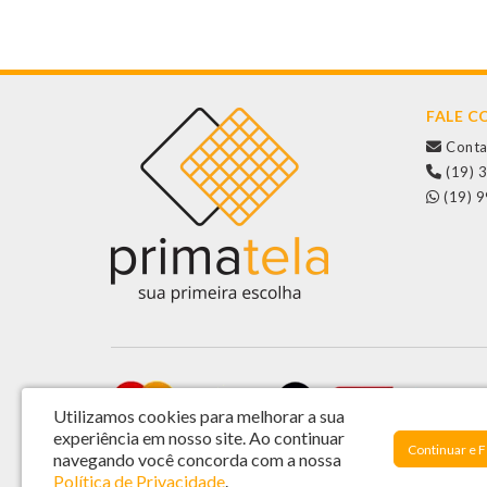
FALE 
Conta
(19) 
(19) 
Utilizamos cookies para melhorar a sua
experiência em nosso site.
Ao continuar
Continuar e 
navegando você concorda com a nossa
Política de Privacidade
.
Primatela Tela e Componentes Ltda - CNPJ: 46.572.808/0001-44