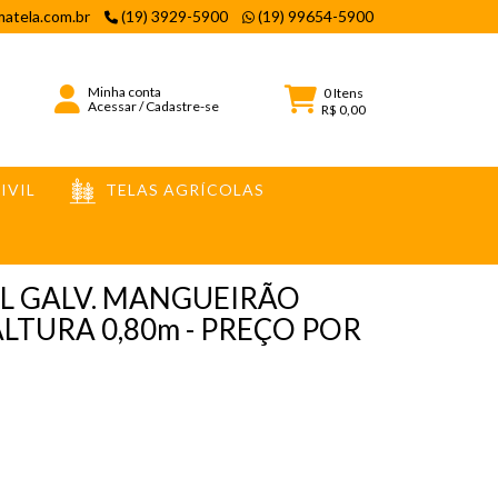
atela.com.br
(19) 3929-5900
(19) 99654-5900
Minha conta
0
Itens
Acessar
/
Cadastre-se
R$ 0,00
IVIL
TELAS AGRÍCOLAS
L GALV. MANGUEIRÃO
ALTURA 0,80m - PREÇO POR