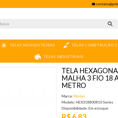
contato@prim
TELAS MOSQUITEIRAS
TELAS CONSTRUÇÃO C
TELAS INDUSTRIAIS
18 ALTURA 0,80M - PREÇO POR METRO
TELA HEXAGONA
MALHA 3 FIO 18 
METRO
Marca:
Morlan
Modelo: HEX318800R10 Series
Disponibilidade:
Em estoque
R$ 6,83