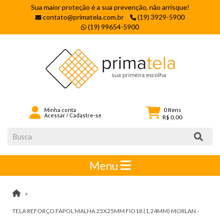
Sua maior proteção é a sua prevenção, não arrisque!
contato@primatela.com.br
(19) 3929-5900
(19) 99654-5900
0
Itens
Minha conta
Acessar
/
Cadastre-se
R$ 0,00
Menu
TELA REFORÇO FAPOL MALHA 25X25MM FIO18 (1,24MM) MORLAN -