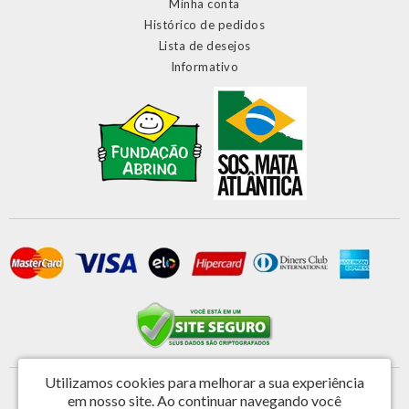
Minha conta
Histórico de pedidos
Lista de desejos
Informativo
Utilizamos cookies para melhorar a sua experiência
Primatela Tela e Componentes Ltda - CNPJ: 46.572.808/0001-44
em nosso site.
Ao continuar navegando você
Rua Vereador Antonio de Castro 221 - Jardim Nova Espirito Santo - Valinhos / SP -