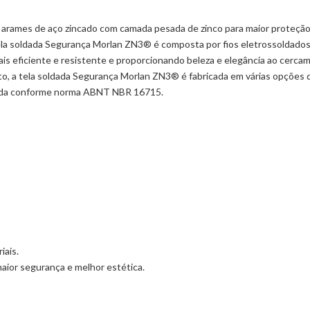
arames de aço zincado com camada pesada de zinco para maior proteção 
tela soldada Segurança Morlan ZN3® é composta por fios eletrossoldado
is eficiente e resistente e proporcionando beleza e elegância ao cerca
, a tela soldada Segurança Morlan ZN3® é fabricada em várias opções de
icada conforme norma ABNT NBR 16715.
iais.
maior segurança e melhor estética.