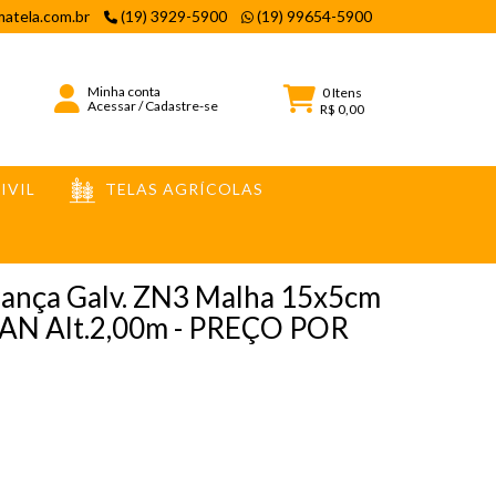
atela.com.br
(19) 3929-5900
(19) 99654-5900
Minha conta
0
Itens
Acessar
/
Cadastre-se
R$ 0,00
IVIL
TELAS AGRÍCOLAS
O
rança Galv. ZN3 Malha 15x5cm
AN Alt.2,00m - PREÇO POR