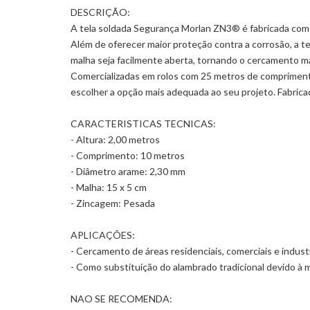
DESCRIÇÃO:
A tela soldada Segurança Morlan ZN3® é fabricada com 
Além de oferecer maior proteção contra a corrosão, a 
malha seja facilmente aberta, tornando o cercamento ma
Comercializadas em rolos com 25 metros de comprimento
escolher a opção mais adequada ao seu projeto. Fabr
CARACTERISTICAS TECNICAS:
- Altura: 2,00 metros
- Comprimento: 10 metros
- Diâmetro arame: 2,30 mm
- Malha: 15 x 5 cm
- Zincagem: Pesada
APLICAÇÕES:
- Cercamento de áreas residenciais, comerciais e industr
- Como substituição do alambrado tradicional devido à 
NAO SE RECOMENDA: