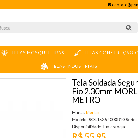
contato@prim
TELAS MOSQUITEIRAS
TELAS CONSTRUÇÃO C
TELAS INDUSTRIAIS
GALV. ZN3 MALHA 15X5CM FIO 2,30MM MORLAN ALT.2,00M - PREÇO POR METR
Tela Soldada Segu
Fio 2,30mm MORL
METRO
Marca:
Morlan
Modelo: SOL15X52000R10 Series
Disponibilidade:
Em estoque
R$ 55,95