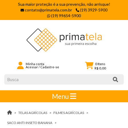
Sua maior proteção é a sua prevenção, não arrisque!
contato@primatela.com.br
(19) 3929-5900
(19) 99654-5900
0
Itens
Minha conta
Acessar
/
Cadastre-se
R$ 0,00
Menu
TELAS AGRÍCOLAS
FILMES AGRÍCOLAS
SACO ANTI-INSETO BANANA