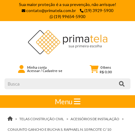
Sua maior proteção é a sua prevenção, não arrisque!
contato@primatela.com.br
(19) 3929-5900
(19) 99654-5900
0
Itens
Minha conta
Acessar
/
Cadastre-se
R$ 0,00
Menu
TELAS CONSTRUÇÃO CIVIL
ACESSÓRIOS DE INSTALAÇÃO
CONJUNTO GANCHO E BUCHA S. RAPHAEL N.10 PACOTE C/ 10