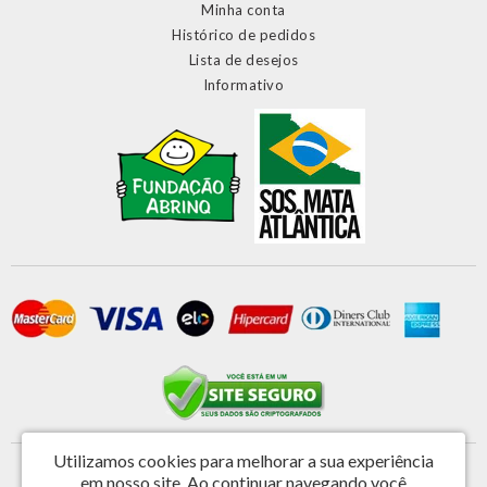
Minha conta
Histórico de pedidos
Lista de desejos
Informativo
Utilizamos cookies para melhorar a sua experiência
Primatela Tela e Componentes Ltda - CNPJ: 46.572.808/0001-44
em nosso site.
Ao continuar navegando você