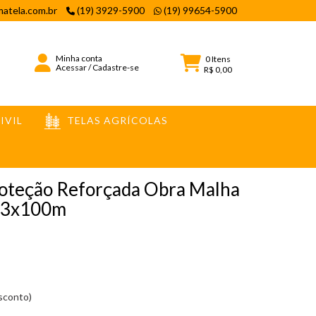
atela.com.br
(19) 3929-5900
(19) 99654-5900
Minha conta
0
Itens
Acessar
/
Cadastre-se
R$ 0,00
IVIL
TELAS AGRÍCOLAS
00M
roteção Reforçada Obra Malha
 3x100m
esconto)