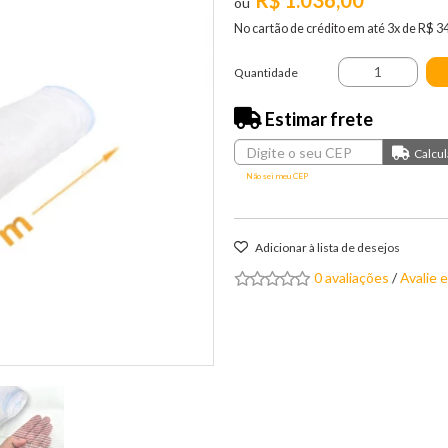
R$ 1.036,00
No cartão de crédito em até 3x de R$ 3
Quantidade
Estimar frete
Não sei meu CEP
Adicionar à lista de desejos
0 avaliações
/
Avalie 