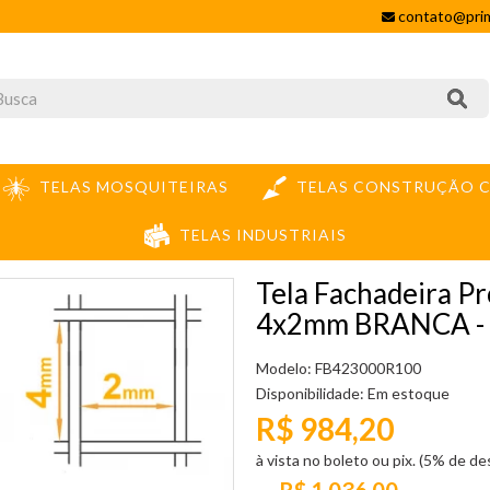
contato@prim
TELAS MOSQUITEIRAS
TELAS CONSTRUÇÃO C
TELAS INDUSTRIAIS
TELA FACHADEIRA PROTEÇÃO REFORÇADA OBRA MALHA 4X2MM BRANCA - 3X1
Tela Fachadeira P
4x2mm BRANCA -
Modelo: FB423000R100
Disponibilidade:
Em estoque
R$ 984,20
à vista no boleto ou pix. (5% de d