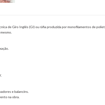
nica de Giro Inglês (GI) ou ráfia produzida por monofilamentos de polie
do mesmo.
ixação.
V.
vadores e balancins.
vento na obra.