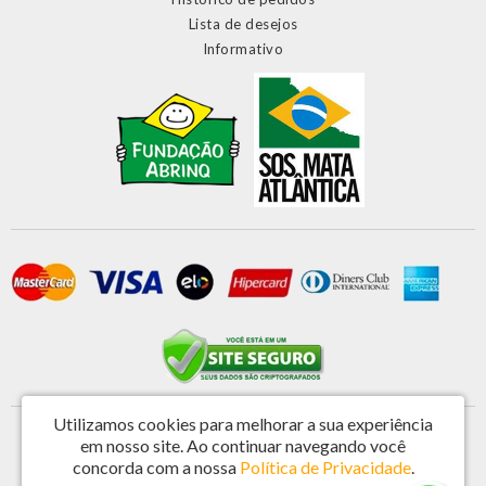
Lista de desejos
Informativo
Utilizamos cookies para melhorar a sua experiência
Primatela Tela e Componentes Ltda - CNPJ: 46.572.808/0001-44
em nosso site.
Ao continuar navegando você
Rua Vereador Antonio de Castro 221 - Jardim Nova Espirito Santo - Valinhos / SP -
concorda com a nossa
Política de Privacidade
.
CEP: 13273-201