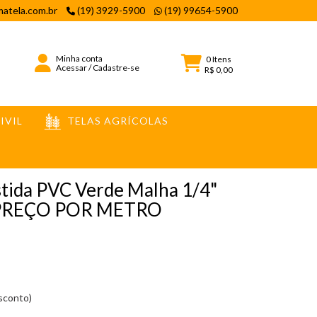
atela.com.br
(19) 3929-5900
(19) 99654-5900
Minha conta
0
Itens
Acessar
/
Cadastre-se
R$ 0,00
IVIL
TELAS AGRÍCOLAS
ETRO
stida PVC Verde Malha 1/4"
 - PREÇO POR METRO
esconto)