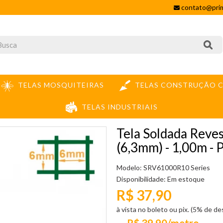
contato@prim
TELAS MOSQUITEIRAS
TELAS CONSTRUÇÃO C
TELAS INDUSTRIAIS
A SOLDADA REVESTIDA PVC VERDE MALHA 1/4" (6,3MM) - 1,00M - PREÇO POR M
Tela Soldada Reve
(6,3mm) - 1,00m
Modelo: SRV61000R10 Series
Disponibilidade:
Em estoque
R$ 37,90
à vista no boleto ou pix. (5% de d