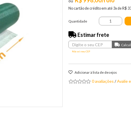
R$ 998,00/rolo
No cartão de crédito em até 3x de R$ 3
Quantidade
Estimar frete
Não sei meu CEP
Adicionar à lista de desejos
0 avaliações
/
Avalie 