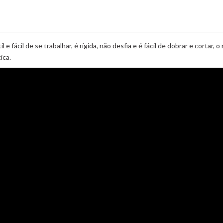
e fácil de se trabalhar, é rígida, não desfia e é fácil de dobrar e cortar
ica.