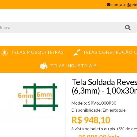
contato@prim
TELAS MOSQUITEIRAS
TELAS CONSTRUÇÃO C
TELAS INDUSTRIAIS
A SOLDADA REVESTIDA PVC VERDE MALHA1/4" (6,3MM) - 1,00X30M
Tela Soldada Reve
(6,3mm) - 1,00x30
Modelo: SRV61000R30
Disponibilidade:
Em estoque
R$ 948,10
à vista no boleto ou pix. (5% de d