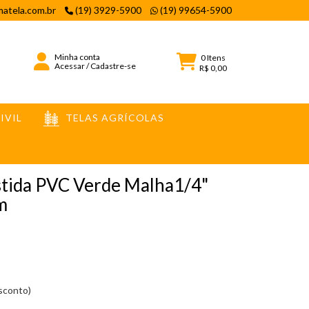
atela.com.br
(19) 3929-5900
(19) 99654-5900
Minha conta
0
Itens
Acessar
/
Cadastre-se
R$ 0,00
IVIL
TELAS AGRÍCOLAS
stida PVC Verde Malha1/4"
m
esconto)