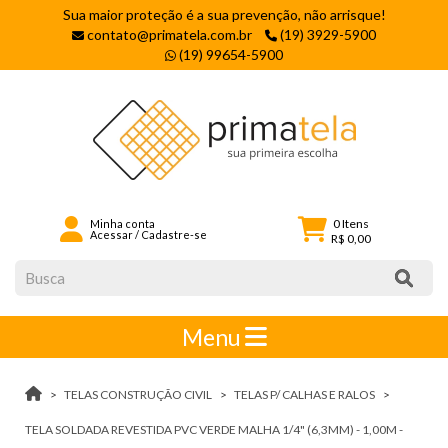
Sua maior proteção é a sua prevenção, não arrisque!
contato@primatela.com.br
(19) 3929-5900
(19) 99654-5900
0
Itens
Minha conta
Acessar
/
Cadastre-se
R$ 0,00
Menu
TELAS CONSTRUÇÃO CIVIL
TELAS P/ CALHAS E RALOS
TELA SOLDADA REVESTIDA PVC VERDE MALHA 1/4" (6,3MM) - 1,00M -