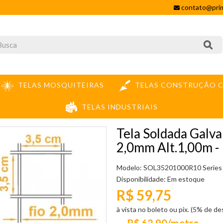
contato@prim
TELAS MOSQUITEIRAS
TELAS CONSTRUÇÃO C
TELAS INDUSTRIAIS
ADA GALVANIZADA MALHA 35X35MM FIO 2,0MM ALT.1,00M - PREÇO POR METRO
Tela Soldada Galv
2,0mm Alt.1,00m
Modelo: SOL35201000R10 Series
Disponibilidade:
Em estoque
R$ 59,75
à vista no boleto ou pix. (5% de d