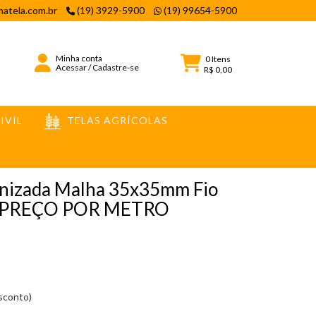
atela.com.br
(19) 3929-5900
(19) 99654-5900
Minha conta
0
Itens
Acessar
/
Cadastre-se
R$ 0,00
IVIL
TELAS AGRÍCOLAS
anizada Malha 35x35mm Fio
 - PREÇO POR METRO
esconto)