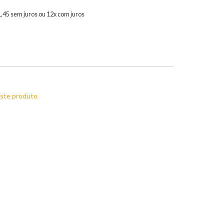
1,45 sem juros ou 12x com juros
este produto