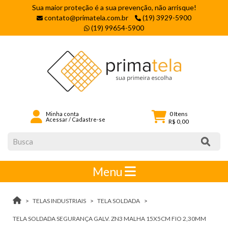
Sua maior proteção é a sua prevenção, não arrisque!
contato@primatela.com.br
(19) 3929-5900
(19) 99654-5900
0
Itens
Minha conta
Acessar
/
Cadastre-se
R$ 0,00
Menu
TELAS INDUSTRIAIS
TELA SOLDADA
TELA SOLDADA SEGURANÇA GALV. ZN3 MALHA 15X5CM FIO 2,30MM