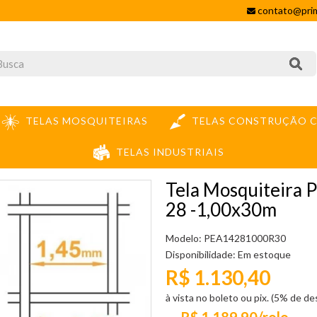
contato@prim
TELAS MOSQUITEIRAS
TELAS CONSTRUÇÃO C
TELAS INDUSTRIAIS
OSQUITEIRA PENEIRA ALUMÍNIO MALHA 14 FIO 28 -1,00X30M
Tela Mosquiteira 
28 -1,00x30m
Modelo: PEA14281000R30
Disponibilidade:
Em estoque
R$ 1.130,40
à vista no boleto ou pix. (5% de d