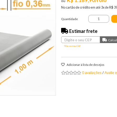
R$ 1.189,90/rolo
No cartão de crédito em até 3x de R$ 3
Quantidade
Estimar frete
Não sei meu CEP
Adicionar à lista de desejos
0 avaliações
/
Avalie 