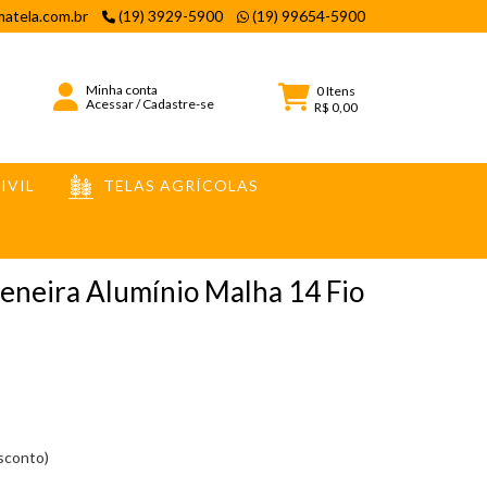
atela.com.br
(19) 3929-5900
(19) 99654-5900
Minha conta
0
Itens
Acessar
/
Cadastre-se
R$ 0,00
IVIL
TELAS AGRÍCOLAS
Peneira Alumínio Malha 14 Fio
esconto)