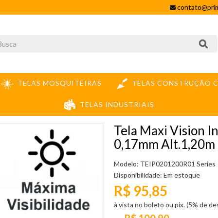
contato@prim
TELAS MOSQUITEIRAS
TELAS CONSTRUÇÃO C
TELAS INDUSTRIAIS
X 304
TELA MAXI VISION INOX PRETO MALHA 20 FIO 0,17MM ALT.1,20M - PR
Tela Maxi Vision 
0,17mm Alt.1,20
Modelo: TEIP0201200R01 Series
Disponibilidade:
Em estoque
R$ 95,85
à vista no boleto ou pix. (5% de d