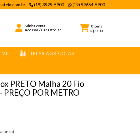
atela.com.br
(19) 3929-5900
(19) 99654-5900
Minha conta
0
Itens
Acessar
/
Cadastre-se
R$ 0,00
IVIL
TELAS AGRÍCOLAS
EÇO POR METRO
Inox PRETO Malha 20 Fio
m - PREÇO POR METRO
esconto)