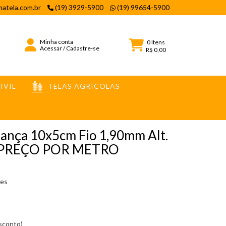
atela.com.br
(19) 3929-5900
(19) 99654-5900
Minha conta
0
Itens
Acessar
/
Cadastre-se
R$ 0,00
IVIL
TELAS AGRÍCOLAS
 POR METRO
rança 10x5cm Fio 1,90mm Alt.
 PREÇO POR METRO
ies
esconto)