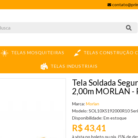
contato@prim
TELAS MOSQUITEIRAS
TELAS CONSTRUÇÃO C
TELAS INDUSTRIAIS
TELA SOLDADA SEGURANÇA 10X5CM FIO 1,90MM ALT. 2,00M MORLAN - PREÇO
Tela Soldada Segu
2,00m MORLAN -
Marca:
Morlan
Modelo: SOL10X5192000R10 Ser
Disponibilidade:
Em estoque
R$ 43,41
à vista no boleto ou pix. (5% de d